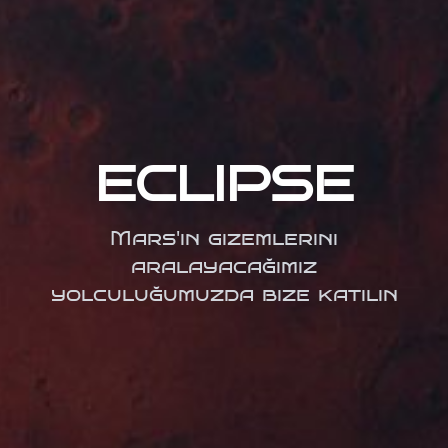
ECLIPSE
Mars'ın gizemlerini
aralayacağımız
yolculuğumuzda bize katılın